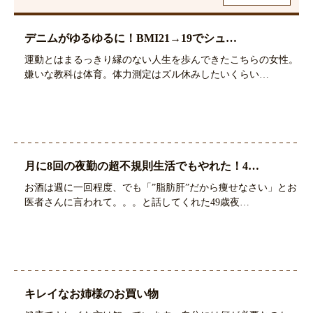
デニムがゆるゆるに！BMI21→19でシュ…
運動とはまるっきり縁のない人生を歩んできたこちらの女性。
嫌いな教科は体育。体力測定はズル休みしたいくらい…
月に8回の夜勤の超不規則生活でもやれた！4…
お酒は週に一回程度、でも「”脂肪肝”だから痩せなさい」とお
医者さんに言われて。。。と話してくれた49歳夜…
キレイなお姉様のお買い物