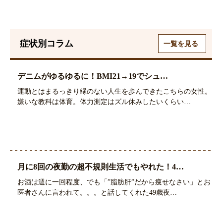
症状別コラム
一覧を見る
デニムがゆるゆるに！BMI21→19でシュ…
運動とはまるっきり縁のない人生を歩んできたこちらの女性。
嫌いな教科は体育。体力測定はズル休みしたいくらい…
月に8回の夜勤の超不規則生活でもやれた！4…
お酒は週に一回程度、でも「”脂肪肝”だから痩せなさい」とお
医者さんに言われて。。。と話してくれた49歳夜…