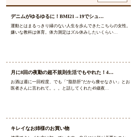
デニムがゆるゆるに！BMI21→19でシュ…
運動とはまるっきり縁のない人生を歩んできたこちらの女性。
嫌いな教科は体育。体力測定はズル休みしたいくらい…
月に8回の夜勤の超不規則生活でもやれた！4…
お酒は週に一回程度、でも「”脂肪肝”だから痩せなさい」とお
医者さんに言われて。。。と話してくれた49歳夜…
キレイなお姉様のお買い物