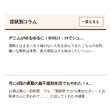
症状別コラム
一覧を見る
デニムがゆるゆるに！BMI21→19でシュ…
運動とはまるっきり縁のない人生を歩んできたこちらの女性。
嫌いな教科は体育。体力測定はズル休みしたいくらい…
月に8回の夜勤の超不規則生活でもやれた！4…
お酒は週に一回程度、でも「”脂肪肝”だから痩せなさい」とお
医者さんに言われて。。。と話してくれた49歳夜…